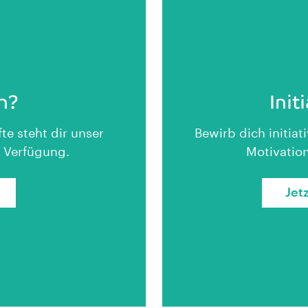
n?
Init
te steht dir unser
Bewirb dich initiat
 Verfügung.
Motivation
Jet