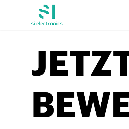
JETZT
BEW