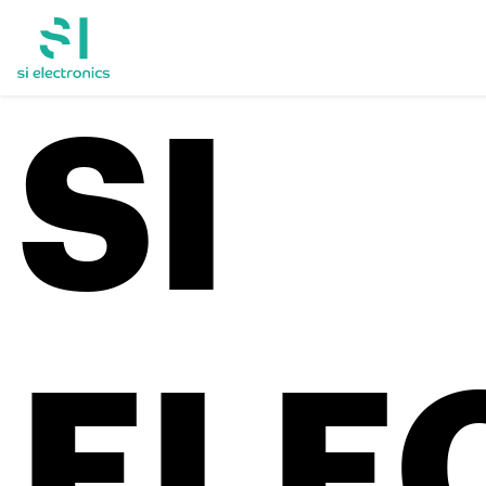
SI
ELE