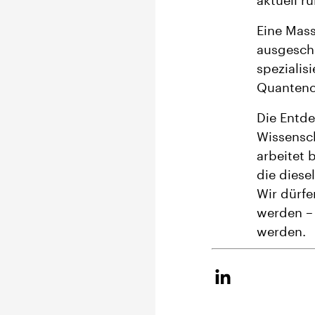
aktuell r
Eine Mas
ausgeschl
spezialis
Quantenc
Die Entde
Wissensch
arbeitet 
die diese
Wir dürfe
werden – 
werden.