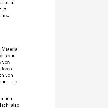
onen in
e im
 Eine
 Material
ch seine
n von
ößeres
ich von
n​​ – sie
lichen
isch, also