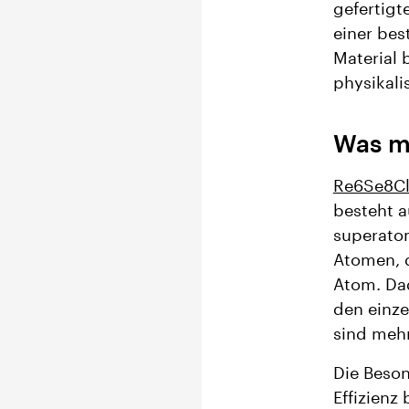
gefertigt
einer bes
Material 
physikali
Was m
Re6Se8Cl2
besteht a
superato
Atomen, d
Atom. Dad
den einze
sind mehr
Die Beson
Effizienz