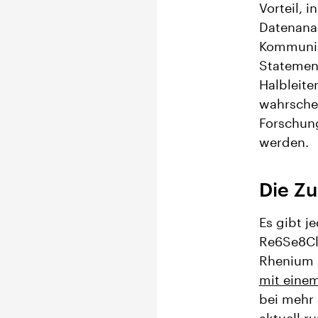
Vorteil, 
Datenanal
Kommunika
Statement
Halbleite
wahrsche
Forschung
werden.
Die Zu
Es gibt j
Re6Se8Cl2
Rhenium 
mit einem
bei mehr 