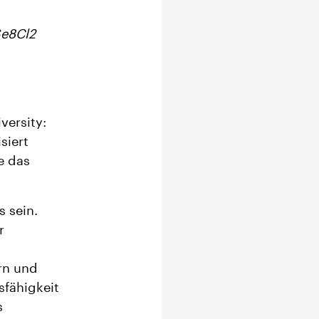
Se8Cl2
versity:
siert
e das
 sein.
r
rn und
sfähigkeit
s