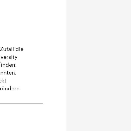
Zufall die
versity
finden,
nten​​.
ckt
erändern