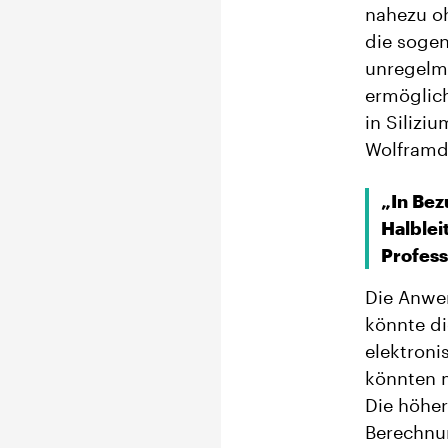
nahezu oh
die sogen
unregelm
ermöglich
in Silizi
Wolframdi
„In Bez
Halblei
Profess
Die Anwe
könnte d
elektroni
könnten m
Die höhe
Berechnun