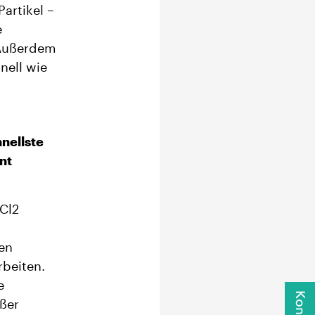
artikel –
e
 Außerdem
nell wie
nellste
nt
Cl2
ren
eiten​​.
e
ßer