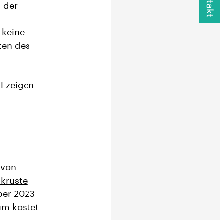
Kontakt
, der
 keine
ten des
l zeigen
 von
dkruste
mber 2023
um kostet