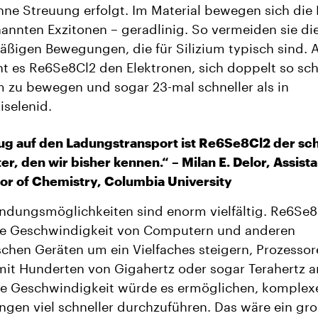
ne Streuung erfolgt. Im Material bewegen sich die P
annten Exzitonen – geradlinig. So vermeiden sie di
äßigen Bewegungen, die für Silizium typisch sind.
t es Re6Se8Cl2 den Elektronen, sich doppelt so sch
um zu bewegen und sogar 23-mal schneller als in
selenid.
ug auf den Ladungstransport ist Re6Se8Cl2 der sch
ter, den wir bisher kennen.“ – Milan E. Delor, Assista
or of Chemistry, Columbia University
ndungsmöglichkeiten sind enorm vielfältig. Re6Se8
ie Geschwindigkeit von Computern und anderen
schen Geräten um ein Vielfaches steigern, Prozesso
it Hunderten von Gigahertz oder sogar Terahertz arb
re Geschwindigkeit würde es ermöglichen, komplex
gen viel schneller durchzuführen. Das wäre ein gro