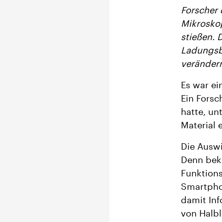
Forscher 
Mikroskop
stießen. 
Ladungsbe
veränder
Es war ei
Ein Forsc
hatte, un
Material 
Die Auswi
Denn beka
Funktions
Smartphon
damit Inf
von Halbl